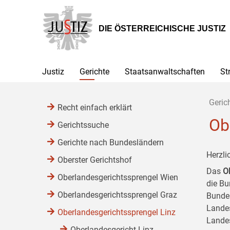
Zur
Zum
Zum
Hauptnavigation
Inhalt
Untermenü
[1]
[2]
[3]
DIE ÖSTERREICHISCHE JUSTIZ
Justiz
Gerichte
Staatsanwaltschaften
St
Geric
Recht einfach erklärt
Ob
Gerichtssuche
Gerichte nach Bundesländern
Herzli
Oberster Gerichtshof
Das
O
Oberlandesgerichtssprengel Wien
die B
Oberlandesgerichtssprengel Graz
Bundes
Landes
Oberlandesgerichtssprengel Linz
Lande
Oberlandesgericht Linz