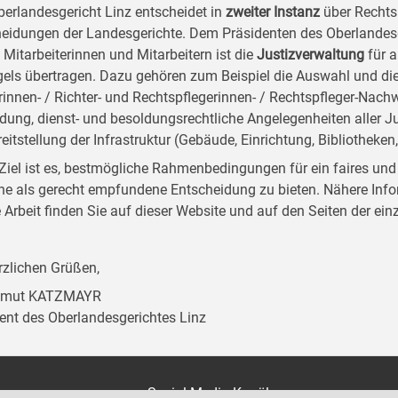
erlandesgericht Linz entscheidet in
zweiter Instanz
über Rechts
eidungen der Landesgerichte. Dem Präsidenten des Oberlandesg
 Mitarbeiterinnen und Mitarbeitern ist die
Justizverwaltung
für a
els übertragen. Dazu gehören zum Beispiel die Auswahl und di
rinnen- / Richter- und Rechtspflegerinnen- / Rechtspfleger-Nach
ldung, dienst- und besoldungsrechtliche Angelegenheiten aller J
reitstellung der Infrastruktur (Gebäude, Einrichtung, Bibliothe
Ziel ist es, bestmögliche Rahmenbedingungen für ein faires und
ne als gerecht empfundene Entscheidung zu bieten. Nähere Inf
 Arbeit finden Sie auf dieser Website und auf den Seiten der e
erzlichen Grüßen,
elmut KATZMAYR
ent des Oberlandesgerichtes Linz
on
Social Media Kanäle