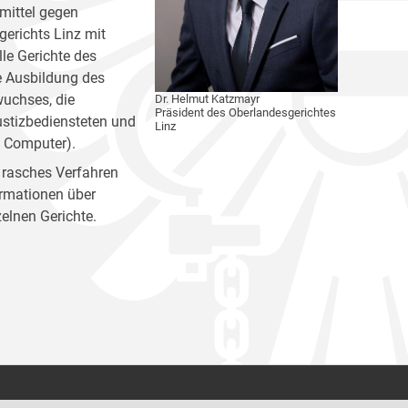
mittel gegen
erichts Linz mit
lle Gerichte des
e Ausbildung des
wuchses, die
Dr. Helmut Katzmayr
Präsident des Oberlandesgerichtes
ustizbediensteten und
Linz
ken, Computer).
 rasches Verfahren
ormationen über
inzelnen Gerichte.