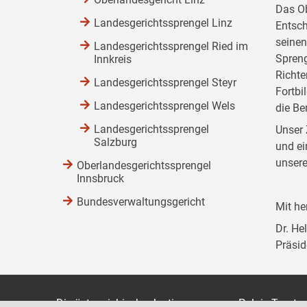
Das Ob
Landesgerichtssprengel Linz
Entsch
seinen
Landesgerichtssprengel Ried im
Spreng
Innkreis
Richte
Landesgerichtssprengel Steyr
Fortbi
Landesgerichtssprengel Wels
die Be
Landesgerichtssprengel
Unser 
Salzburg
und ei
unsere
Oberlandesgerichtssprengel
Innsbruck
Bundesverwaltungsgericht
Mit h
Dr. H
Präsid
Die österreichische Justiz
Palais Trauts