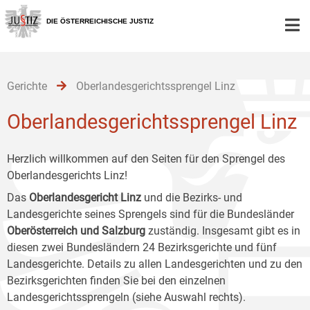
Zur
Zum
Zum
Hauptnavigation
Inhalt
Untermenü
DIE ÖSTERREICHISCHE JUSTIZ
[1]
[2]
[3]
Gerichte
Oberlandesgerichtssprengel Linz
Oberlandesgerichtssprengel Linz
Herzlich willkommen auf den Seiten für den Sprengel des
Oberlandesgerichts Linz!
Das
Oberlandesgericht Linz
und die Bezirks- und
Landesgerichte seines Sprengels sind für die Bundesländer
Oberösterreich und Salzburg
zuständig. Insgesamt gibt es in
diesen zwei Bundesländern 24 Bezirksgerichte und fünf
Landesgerichte. Details zu allen Landesgerichten und zu den
Bezirksgerichten finden Sie bei den einzelnen
Landesgerichtssprengeln (siehe Auswahl rechts).