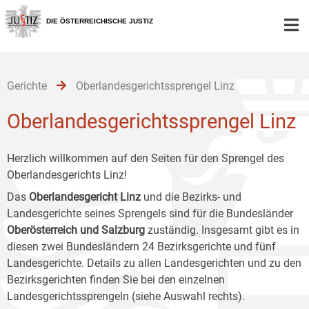
Zur
Zum
Zum
Hauptnavigation
Inhalt
Untermenü
DIE ÖSTERREICHISCHE JUSTIZ
[1]
[2]
[3]
Gerichte
Oberlandesgerichtssprengel Linz
Oberlandesgerichtssprengel Linz
Herzlich willkommen auf den Seiten für den Sprengel des
Oberlandesgerichts Linz!
Das
Oberlandesgericht Linz
und die Bezirks- und
Landesgerichte seines Sprengels sind für die Bundesländer
Oberösterreich und Salzburg
zuständig. Insgesamt gibt es in
diesen zwei Bundesländern 24 Bezirksgerichte und fünf
Landesgerichte. Details zu allen Landesgerichten und zu den
Bezirksgerichten finden Sie bei den einzelnen
Landesgerichtssprengeln (siehe Auswahl rechts).