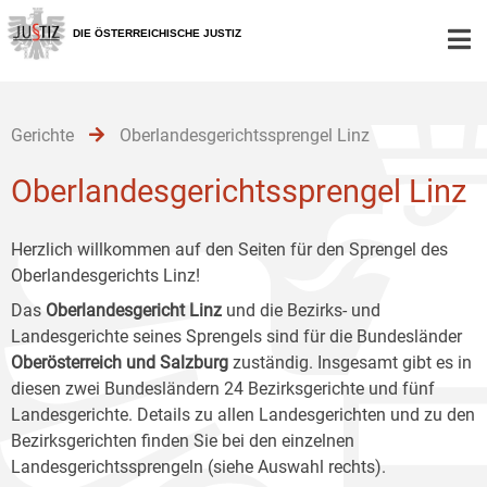
Zur
Zum
Zum
Hauptnavigation
Inhalt
Untermenü
DIE ÖSTERREICHISCHE JUSTIZ
[1]
[2]
[3]
Gerichte
Oberlandesgerichtssprengel Linz
Oberlandesgerichtssprengel Linz
Herzlich willkommen auf den Seiten für den Sprengel des
Oberlandesgerichts Linz!
Das
Oberlandesgericht Linz
und die Bezirks- und
Landesgerichte seines Sprengels sind für die Bundesländer
Oberösterreich und Salzburg
zuständig. Insgesamt gibt es in
diesen zwei Bundesländern 24 Bezirksgerichte und fünf
Landesgerichte. Details zu allen Landesgerichten und zu den
Bezirksgerichten finden Sie bei den einzelnen
Landesgerichtssprengeln (siehe Auswahl rechts).