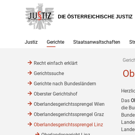
Zur
Zum
Zum
Hauptnavigation
Inhalt
Untermenü
[1]
[2]
[3]
DIE ÖSTERREICHISCHE JUSTIZ
Justiz
Gerichte
Staatsanwaltschaften
St
Geric
Recht einfach erklärt
Ob
Gerichtssuche
Gerichte nach Bundesländern
Herzli
Oberster Gerichtshof
Das
O
Oberlandesgerichtssprengel Wien
die B
Oberlandesgerichtssprengel Graz
Bundes
Landes
Oberlandesgerichtssprengel Linz
Lande
Oberlandesgericht Linz