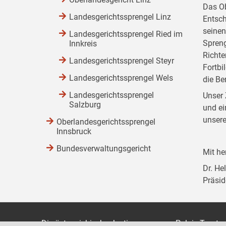
Das Ob
Landesgerichtssprengel Linz
Entsch
seinen
Landesgerichtssprengel Ried im
Spreng
Innkreis
Richte
Landesgerichtssprengel Steyr
Fortbi
Landesgerichtssprengel Wels
die Be
Landesgerichtssprengel
Unser 
Salzburg
und ei
unsere
Oberlandesgerichtssprengel
Innsbruck
Bundesverwaltungsgericht
Mit h
Dr. H
Präsid
Die österreichische Justiz
Palais Trauts