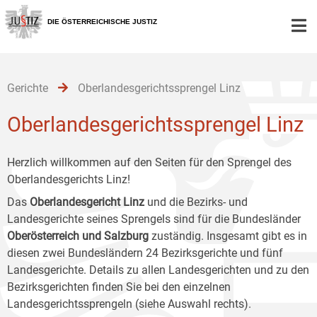
Zur
Zum
Zum
Hauptnavigation
Inhalt
Untermenü
DIE ÖSTERREICHISCHE JUSTIZ
[1]
[2]
[3]
Gerichte
Oberlandesgerichtssprengel Linz
Oberlandesgerichtssprengel Linz
Herzlich willkommen auf den Seiten für den Sprengel des
Oberlandesgerichts Linz!
Das
Oberlandesgericht Linz
und die Bezirks- und
Landesgerichte seines Sprengels sind für die Bundesländer
Oberösterreich und Salzburg
zuständig. Insgesamt gibt es in
diesen zwei Bundesländern 24 Bezirksgerichte und fünf
Landesgerichte. Details zu allen Landesgerichten und zu den
Bezirksgerichten finden Sie bei den einzelnen
Landesgerichtssprengeln (siehe Auswahl rechts).