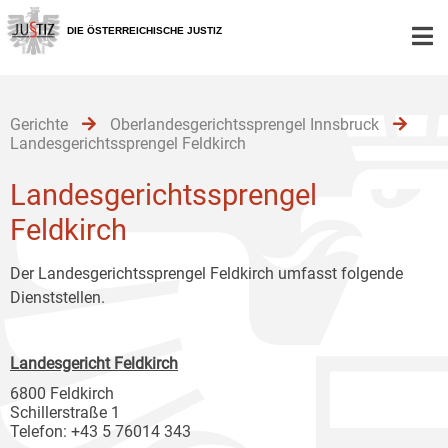
Zur
Zum
Zum
Hauptnavigation
Inhalt
Untermenü
DIE ÖSTERREICHISCHE JUSTIZ
[1]
[2]
[3]
Gerichte
Oberlandesgerichtssprengel Innsbruck
Landesgerichtssprengel Feldkirch
Landesgerichtssprengel
Feldkirch
Der Landesgerichtssprengel Feldkirch umfasst folgende
Dienststellen.
Landesgericht Feldkirch
6800 Feldkirch
Schillerstraße 1
Telefon: +43 5 76014 343