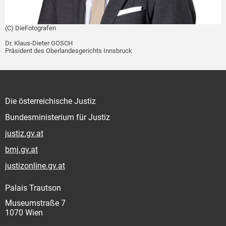
(C) DieFotografen
Dr. Klaus-Dieter GOSCH
Präsident des Oberlandesgerichts Innsbruck
Die österreichische Justiz
Bundesministerium für Justiz
justiz.gv.at
bmj.gv.at
justizonline.gv.at
Palais Trautson
Museumstraße 7
1070 Wien