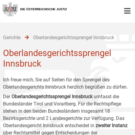
Zur
Zum
Zum
Hauptnavigation
Inhalt
Untermenü
DIE ÖSTERREICHISCHE JUSTIZ
[1]
[2]
[3]
Gerichte
Oberlandesgerichtssprengel Innsbruck
Oberlandesgerichtssprengel
Innsbruck
Ich freue mich, Sie auf Seiten für den Sprengel des
Oberlandesgerichts Innsbruck herzlich begrüßen zu dürfen.
Der
Oberlandesgerichtssprengel Innsbruck
umfasst die
Bundesländer Tirol und Vorarlberg. Für die Rechtspflege
stehen in den beiden Bundesländern insgesamt 18
Bezirksgerichte und 2 Landesgerichte zur Verfügung. Das
Oberlandesgericht Innsbruck entscheidet in
zweiter Instanz
über Rechtsmittel gegen Entscheidungen der