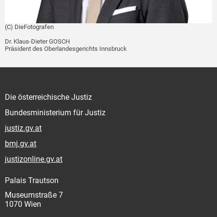
(C) DieFotografen
Dr. Klaus-Dieter GOSCH
Präsident des Oberlandesgerichts Innsbruck
Die österreichische Justiz
Bundesministerium für Justiz
justiz.gv.at
bmj.gv.at
justizonline.gv.at
Palais Trautson
Museumstraße 7
1070 Wien