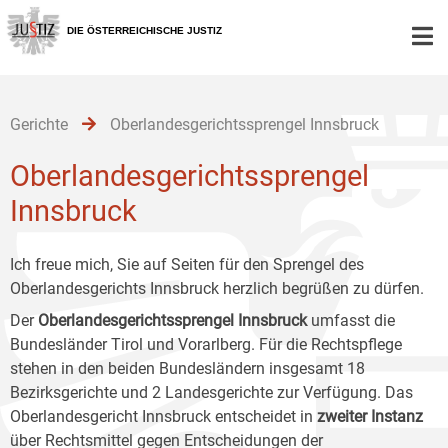
Zur
Zum
Zum
Hauptnavigation
Inhalt
Untermenü
DIE ÖSTERREICHISCHE JUSTIZ
[1]
[2]
[3]
Gerichte
Oberlandesgerichtssprengel Innsbruck
Oberlandesgerichtssprengel
Innsbruck
Ich freue mich, Sie auf Seiten für den Sprengel des
Oberlandesgerichts Innsbruck herzlich begrüßen zu dürfen.
Der
Oberlandesgerichtssprengel Innsbruck
umfasst die
Bundesländer Tirol und Vorarlberg. Für die Rechtspflege
stehen in den beiden Bundesländern insgesamt 18
Bezirksgerichte und 2 Landesgerichte zur Verfügung. Das
Oberlandesgericht Innsbruck entscheidet in
zweiter Instanz
über Rechtsmittel gegen Entscheidungen der