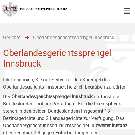
Zur
Zum
Zum
Hauptnavigation
Inhalt
Untermenü
DIE ÖSTERREICHISCHE JUSTIZ
[1]
[2]
[3]
Gerichte
Oberlandesgerichtssprengel Innsbruck
Oberlandesgerichtssprengel
Innsbruck
Ich freue mich, Sie auf Seiten für den Sprengel des
Oberlandesgerichts Innsbruck herzlich begrüßen zu dürfen.
Der
Oberlandesgerichtssprengel Innsbruck
umfasst die
Bundesländer Tirol und Vorarlberg. Für die Rechtspflege
stehen in den beiden Bundesländern insgesamt 18
Bezirksgerichte und 2 Landesgerichte zur Verfügung. Das
Oberlandesgericht Innsbruck entscheidet in
zweiter Instanz
über Rechtsmittel gegen Entscheidungen der