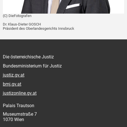
(C) DieFotografen
Dr. Klaus-Dieter GOSCH
Präsident des Oberlandesgerichts Innsbruck
Die österreichische Justiz
Bundesministerium für Justiz
justiz.gv.at
bmj.gv.at
justizonline.gv.at
Palais Trautson
Museumstraße 7
1070 Wien