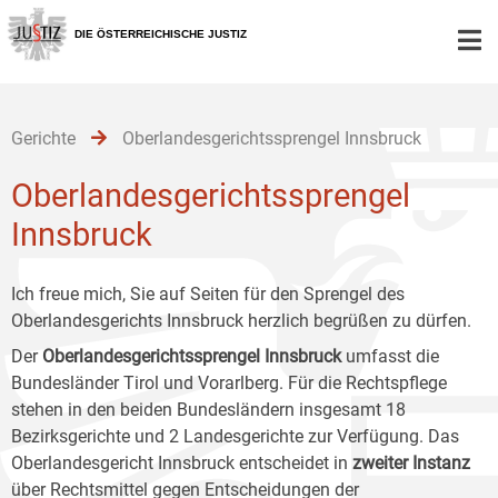
Zur
Zum
Zum
Hauptnavigation
Inhalt
Untermenü
DIE ÖSTERREICHISCHE JUSTIZ
[1]
[2]
[3]
Gerichte
Oberlandesgerichtssprengel Innsbruck
Oberlandesgerichtssprengel
Innsbruck
Ich freue mich, Sie auf Seiten für den Sprengel des
Oberlandesgerichts Innsbruck herzlich begrüßen zu dürfen.
Der
Oberlandesgerichtssprengel Innsbruck
umfasst die
Bundesländer Tirol und Vorarlberg. Für die Rechtspflege
stehen in den beiden Bundesländern insgesamt 18
Bezirksgerichte und 2 Landesgerichte zur Verfügung. Das
Oberlandesgericht Innsbruck entscheidet in
zweiter Instanz
über Rechtsmittel gegen Entscheidungen der