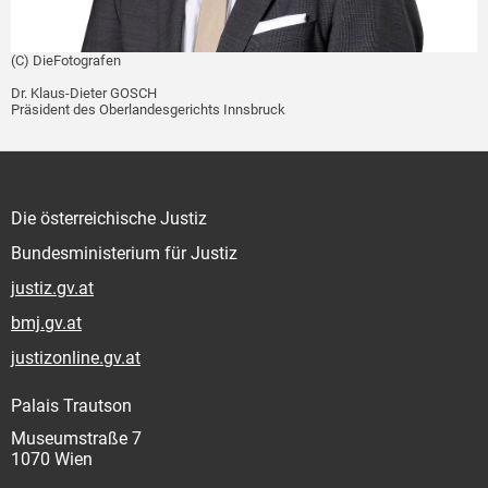
(C) DieFotografen
Dr. Klaus-Dieter GOSCH
Präsident des Oberlandesgerichts Innsbruck
Die österreichische Justiz
Bundesministerium für Justiz
justiz.gv.at
bmj.gv.at
justizonline.gv.at
Palais Trautson
Museumstraße 7
1070 Wien