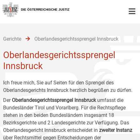
Zur
Zum
Zum
Hauptnavigation
Inhalt
Untermenü
DIE ÖSTERREICHISCHE JUSTIZ
[1]
[2]
[3]
Gerichte
Oberlandesgerichtssprengel Innsbruck
Oberlandesgerichtssprengel
Innsbruck
Ich freue mich, Sie auf Seiten für den Sprengel des
Oberlandesgerichts Innsbruck herzlich begrüßen zu dürfen.
Der
Oberlandesgerichtssprengel Innsbruck
umfasst die
Bundesländer Tirol und Vorarlberg. Für die Rechtspflege
stehen in den beiden Bundesländern insgesamt 18
Bezirksgerichte und 2 Landesgerichte zur Verfügung. Das
Oberlandesgericht Innsbruck entscheidet in
zweiter Instanz
über Rechtsmittel gegen Entscheidungen der