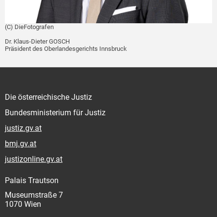
(C) DieFotografen
Dr. Klaus-Dieter GOSCH
Präsident des Oberlandesgerichts Innsbruck
Die österreichische Justiz
Bundesministerium für Justiz
justiz.gv.at
bmj.gv.at
justizonline.gv.at
Palais Trautson
Museumstraße 7
1070 Wien