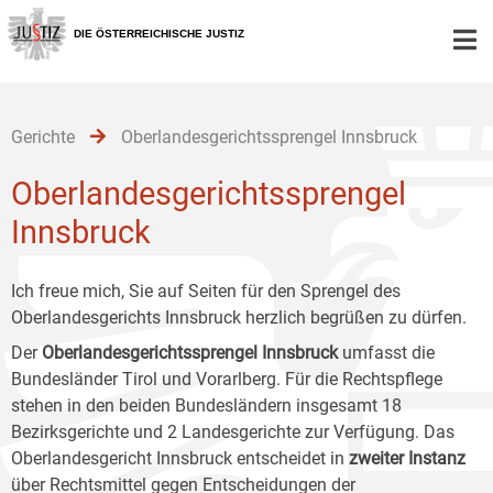
Zur
Zum
Zum
Hauptnavigation
Inhalt
Untermenü
DIE ÖSTERREICHISCHE JUSTIZ
[1]
[2]
[3]
Gerichte
Oberlandesgerichtssprengel Innsbruck
Oberlandesgerichtssprengel
Innsbruck
Ich freue mich, Sie auf Seiten für den Sprengel des
Oberlandesgerichts Innsbruck herzlich begrüßen zu dürfen.
Der
Oberlandesgerichtssprengel Innsbruck
umfasst die
Bundesländer Tirol und Vorarlberg. Für die Rechtspflege
stehen in den beiden Bundesländern insgesamt 18
Bezirksgerichte und 2 Landesgerichte zur Verfügung. Das
Oberlandesgericht Innsbruck entscheidet in
zweiter Instanz
über Rechtsmittel gegen Entscheidungen der