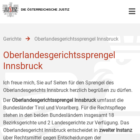
Zur
Zum
Zum
Hauptnavigation
Inhalt
Untermenü
DIE ÖSTERREICHISCHE JUSTIZ
[1]
[2]
[3]
Gerichte
Oberlandesgerichtssprengel Innsbruck
Oberlandesgerichtssprengel
Innsbruck
Ich freue mich, Sie auf Seiten für den Sprengel des
Oberlandesgerichts Innsbruck herzlich begrüßen zu dürfen.
Der
Oberlandesgerichtssprengel Innsbruck
umfasst die
Bundesländer Tirol und Vorarlberg. Für die Rechtspflege
stehen in den beiden Bundesländern insgesamt 18
Bezirksgerichte und 2 Landesgerichte zur Verfügung. Das
Oberlandesgericht Innsbruck entscheidet in
zweiter Instanz
über Rechtsmittel gegen Entscheidungen der