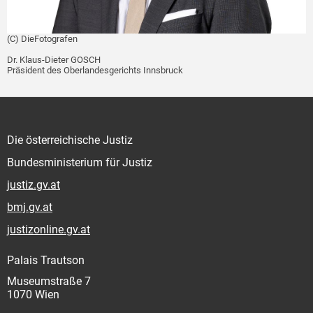
(C) DieFotografen
Dr. Klaus-Dieter GOSCH
Präsident des Oberlandesgerichts Innsbruck
Die österreichische Justiz
Bundesministerium für Justiz
justiz.gv.at
bmj.gv.at
justizonline.gv.at
Palais Trautson
Museumstraße 7
1070 Wien