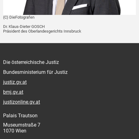
(C) DieFotografen
Dr. Klaus-Dieter GOSCH
Präsident des Oberlandesgerichts Innsbruck
Die österreichische Justiz
Bundesministerium für Justiz
justiz.gv.at
bmj.gv.at
justizonline.gv.at
Palais Trautson
Museumstraße 7
1070 Wien