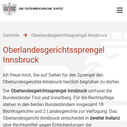
Zur
Zum
Zum
Hauptnavigation
Inhalt
Untermenü
DIE ÖSTERREICHISCHE JUSTIZ
[1]
[2]
[3]
Gerichte
Oberlandesgerichtssprengel Innsbruck
Oberlandesgerichtssprengel
Innsbruck
Ich freue mich, Sie auf Seiten für den Sprengel des
Oberlandesgerichts Innsbruck herzlich begrüßen zu dürfen.
Der
Oberlandesgerichtssprengel Innsbruck
umfasst die
Bundesländer Tirol und Vorarlberg. Für die Rechtspflege
stehen in den beiden Bundesländern insgesamt 18
Bezirksgerichte und 2 Landesgerichte zur Verfügung. Das
Oberlandesgericht Innsbruck entscheidet in
zweiter Instanz
über Rechtsmittel gegen Entscheidungen der