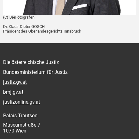
(C) DieFotografen
Dr. Klaus-Dieter GOSCH
Präsident des Oberlandesgerichts Innsbruck
Die österreichische Justiz
Bundesministerium für Justiz
justiz.gv.at
bmj.gv.at
justizonline.gv.at
Palais Trautson
Museumstraße 7
1070 Wien