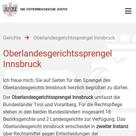
Zur
Zum
Zum
Hauptnavigation
Inhalt
Untermenü
DIE ÖSTERREICHISCHE JUSTIZ
[1]
[2]
[3]
Gerichte
Oberlandesgerichtssprengel Innsbruck
Oberlandesgerichtssprengel
Innsbruck
Ich freue mich, Sie auf Seiten für den Sprengel des
Oberlandesgerichts Innsbruck herzlich begrüßen zu dürfen.
Der
Oberlandesgerichtssprengel Innsbruck
umfasst die
Bundesländer Tirol und Vorarlberg. Für die Rechtspflege
stehen in den beiden Bundesländern insgesamt 18
Bezirksgerichte und 2 Landesgerichte zur Verfügung. Das
Oberlandesgericht Innsbruck entscheidet in
zweiter Instanz
über Rechtsmittel gegen Entscheidungen der