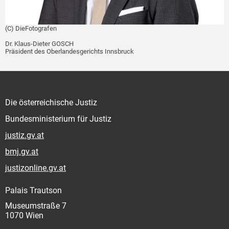
(C) DieFotografen
Dr. Klaus-Dieter GOSCH
Präsident des Oberlandesgerichts Innsbruck
Die österreichische Justiz
Bundesministerium für Justiz
justiz.gv.at
bmj.gv.at
justizonline.gv.at
Palais Trautson
Museumstraße 7
1070 Wien