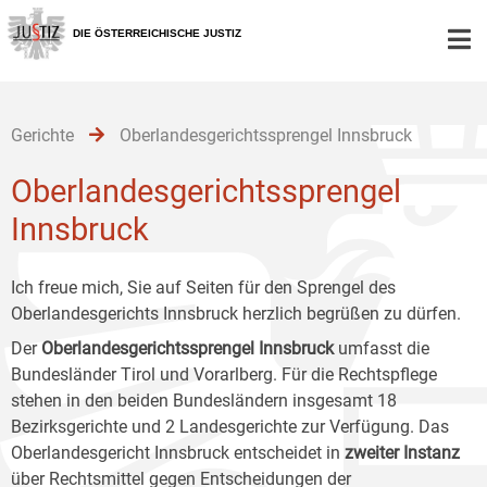
Zur
Zum
Zum
Hauptnavigation
Inhalt
Untermenü
DIE ÖSTERREICHISCHE JUSTIZ
[1]
[2]
[3]
Gerichte
Oberlandesgerichtssprengel Innsbruck
Oberlandesgerichtssprengel
Innsbruck
Ich freue mich, Sie auf Seiten für den Sprengel des
Oberlandesgerichts Innsbruck herzlich begrüßen zu dürfen.
Der
Oberlandesgerichtssprengel Innsbruck
umfasst die
Bundesländer Tirol und Vorarlberg. Für die Rechtspflege
stehen in den beiden Bundesländern insgesamt 18
Bezirksgerichte und 2 Landesgerichte zur Verfügung. Das
Oberlandesgericht Innsbruck entscheidet in
zweiter Instanz
über Rechtsmittel gegen Entscheidungen der