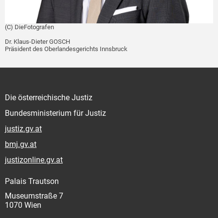
(C) DieFotografen
Dr. Klaus-Dieter GOSCH
Präsident des Oberlandesgerichts Innsbruck
Die österreichische Justiz
Bundesministerium für Justiz
justiz.gv.at
bmj.gv.at
justizonline.gv.at
Palais Trautson
Museumstraße 7
1070 Wien