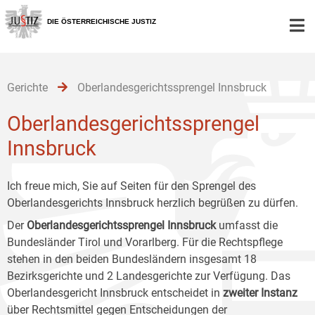
Zur
Zum
Zum
Hauptnavigation
Inhalt
Untermenü
DIE ÖSTERREICHISCHE JUSTIZ
[1]
[2]
[3]
Gerichte
Oberlandesgerichtssprengel Innsbruck
Oberlandesgerichtssprengel
Innsbruck
Ich freue mich, Sie auf Seiten für den Sprengel des
Oberlandesgerichts Innsbruck herzlich begrüßen zu dürfen.
Der
Oberlandesgerichtssprengel Innsbruck
umfasst die
Bundesländer Tirol und Vorarlberg. Für die Rechtspflege
stehen in den beiden Bundesländern insgesamt 18
Bezirksgerichte und 2 Landesgerichte zur Verfügung. Das
Oberlandesgericht Innsbruck entscheidet in
zweiter Instanz
über Rechtsmittel gegen Entscheidungen der