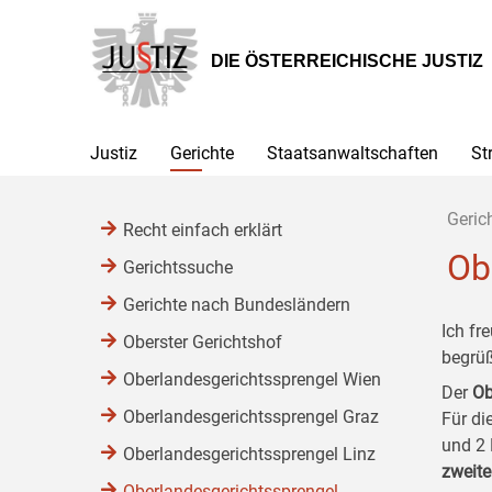
Zur
Zum
Zum
Hauptnavigation
Inhalt
Untermenü
[1]
[2]
[3]
DIE ÖSTERREICHISCHE JUSTIZ
Justiz
Gerichte
Staatsanwaltschaften
St
Geric
Recht einfach erklärt
Ob
Gerichtssuche
Gerichte nach Bundesländern
Ich fr
Oberster Gerichtshof
begrü
Oberlandesgerichtssprengel Wien
Der
Ob
Oberlandesgerichtssprengel Graz
Für di
und 2 
Oberlandesgerichtssprengel Linz
zweite
Oberlandesgerichtssprengel