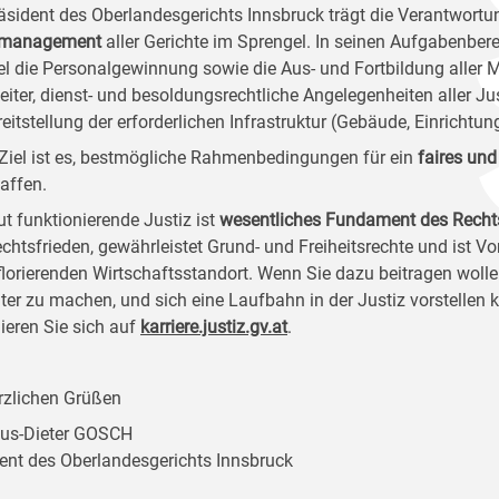
äsident des Oberlandesgerichts Innsbruck trägt die Verantwortu
zmanagement
aller Gerichte im Sprengel. In seinen Aufgabenber
el die Personalgewinnung sowie die Aus- und Fortbildung aller M
eiter, dienst- und besoldungsrechtliche Angelegenheiten aller J
reitstellung der erforderlichen Infrastruktur (Gebäude, Einrichtun
Ziel ist es, bestmögliche Rahmenbedingungen für ein
faires und
affen.
ut funktionierende Justiz ist
wesentliches Fundament des Recht
chtsfrieden, gewährleistet Grund- und Freiheitsrechte und ist V
florierenden Wirtschaftsstandort. Wenn Sie dazu beitragen wollen
ter zu machen, und sich eine Laufbahn in der Justiz vorstellen
ieren Sie sich auf
karriere.justiz.gv.at
.
rzlichen Grüßen
aus-Dieter GOSCH
ent des Oberlandesgerichts Innsbruck