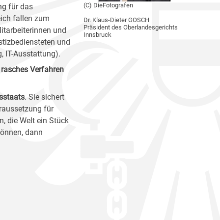
(C) DieFotografen
ng für das
eich fallen zum
Dr. Klaus-Dieter GOSCH
Präsident des Oberlandesgerichts
itarbeiterinnen und
Innsbruck
ustizbediensteten und
g, IT-Ausstattung).
 rasches Verfahren
sstaats
. Sie sichert
oraussetzung für
, die Welt ein Stück
 können, dann