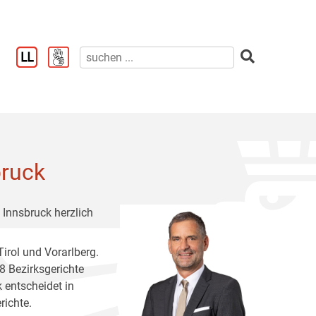
bruck
 Innsbruck herzlich
irol und Vorarlberg.
8 Bezirksgerichte
 entscheidet in
richte.