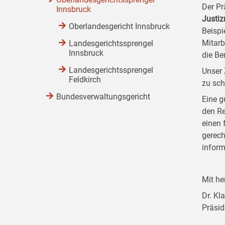
Der Pr
Innsbruck
Justi
Oberlandesgericht Innsbruck
Beispi
Mitarb
Landesgerichtssprengel
Innsbruck
die Be
Landesgerichtssprengel
Unser 
Feldkirch
zu sch
Bundesverwaltungsgericht
Eine g
den Re
einen 
gerech
inform
Mit he
Dr. Kl
Präsid