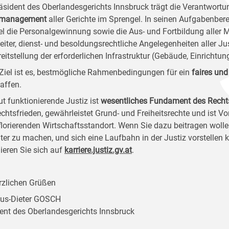
äsident des Oberlandesgerichts Innsbruck trägt die Verantwortu
zmanagement
aller Gerichte im Sprengel. In seinen Aufgabenber
el die Personalgewinnung sowie die Aus- und Fortbildung aller M
eiter, dienst- und besoldungsrechtliche Angelegenheiten aller J
reitstellung der erforderlichen Infrastruktur (Gebäude, Einrichtun
Ziel ist es, bestmögliche Rahmenbedingungen für ein
faires und
affen.
ut funktionierende Justiz ist
wesentliches Fundament des Recht
chtsfrieden, gewährleistet Grund- und Freiheitsrechte und ist V
florierenden Wirtschaftsstandort. Wenn Sie dazu beitragen wollen
ter zu machen, und sich eine Laufbahn in der Justiz vorstellen
ieren Sie sich auf
karriere.justiz.gv.at
.
rzlichen Grüßen
aus-Dieter GOSCH
ent des Oberlandesgerichts Innsbruck