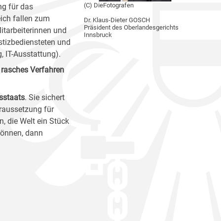
(C) DieFotografen
ng für das
eich fallen zum
Dr. Klaus-Dieter GOSCH
Präsident des Oberlandesgerichts
itarbeiterinnen und
Innsbruck
ustizbediensteten und
g, IT-Ausstattung).
 rasches Verfahren
sstaats
. Sie sichert
oraussetzung für
, die Welt ein Stück
 können, dann