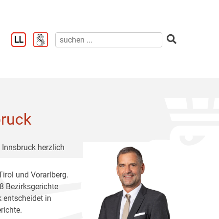
bruck
 Innsbruck herzlich
irol und Vorarlberg.
8 Bezirksgerichte
 entscheidet in
richte.