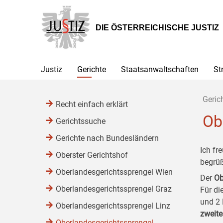
Zur
Zum
Zum
Hauptnavigation
Inhalt
Untermenü
[1]
[2]
[3]
DIE ÖSTERREICHISCHE JUSTIZ
Justiz
Gerichte
Staatsanwaltschaften
St
Geric
Recht einfach erklärt
Ob
Gerichtssuche
Gerichte nach Bundesländern
Ich fr
Oberster Gerichtshof
begrü
Oberlandesgerichtssprengel Wien
Der
Ob
Oberlandesgerichtssprengel Graz
Für di
und 2 
Oberlandesgerichtssprengel Linz
zweite
Oberlandesgerichtssprengel