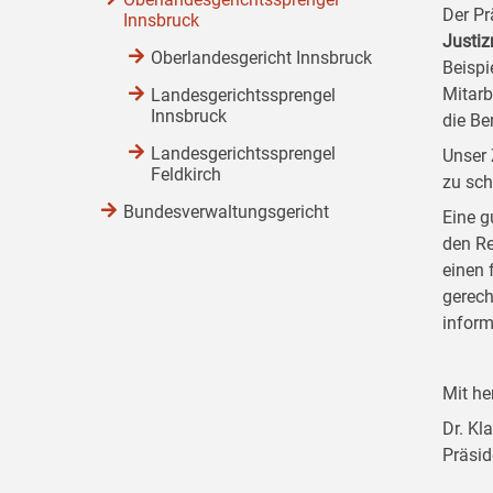
Der Pr
Innsbruck
Justi
Oberlandesgericht Innsbruck
Beispi
Mitarb
Landesgerichtssprengel
Innsbruck
die Be
Landesgerichtssprengel
Unser 
Feldkirch
zu sch
Bundesverwaltungsgericht
Eine g
den Re
einen 
gerech
inform
Mit he
Dr. Kl
Präsid