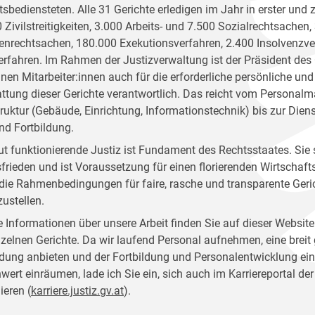
tsbediensteten. Alle 31 Gerichte erledigen im Jahr in erster und 
 Zivilstreitigkeiten, 3.000 Arbeits- und 7.500 Sozialrechtsachen,
enrechtsachen, 180.000 Exekutionsverfahren, 2.400 Insolvenzv
erfahren. Im Rahmen der Justizverwaltung ist der Präsident des
inen Mitarbeiter:innen auch für die erforderliche persönliche und
ttung dieser Gerichte verantwortlich. Das reicht vom Personal
truktur (Gebäude, Einrichtung, Informationstechnik) bis zur Dien
nd Fortbildung.
ut funktionierende Justiz ist Fundament des Rechtsstaates. Sie 
frieden und ist Voraussetzung für einen florierenden Wirtschafts
, die Rahmenbedingungen für faire, rasche und transparente Geri
zustellen.
 Informationen über unsere Arbeit finden Sie auf dieser Website
nzelnen Gerichte. Da wir laufend Personal aufnehmen, eine breit
dung anbieten und der Fortbildung und Personalentwicklung ei
nwert einräumen, lade ich Sie ein, sich auch im Karriereportal der
ieren (
karriere.justiz.gv.at
).