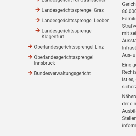
Gerich
Landesgerichtssprengel Graz
86.000
Famili
Landesgerichtssprengel Leoben
Strafv
Landesgerichtssprengel
mit se
Klagenfurt
Aussta
Oberlandesgerichtssprengel Linz
Infras
Aus- u
Oberlandesgerichtssprengel
Innsbruck
Eine g
Rechts
Bundesverwaltungsgericht
ist es
sicher
Nähere
der ei
Ausbil
Stelle
inform