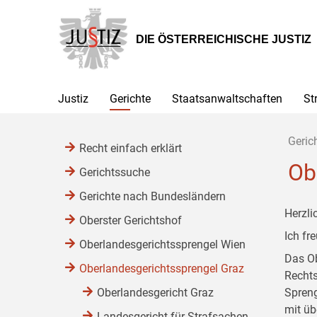
Zur
Zum
Zum
Hauptnavigation
Inhalt
Untermenü
[1]
[2]
[3]
DIE ÖSTERREICHISCHE JUSTIZ
Justiz
Gerichte
Staatsanwaltschaften
St
Geric
Recht einfach erklärt
Ob
Gerichtssuche
Gerichte nach Bundesländern
Herzli
Oberster Gerichtshof
Ich fr
Oberlandesgerichtssprengel Wien
Das Ob
Oberlandesgerichtssprengel Graz
Rechts
Oberlandesgericht Graz
Spreng
mit üb
Landesgericht für Strafsachen