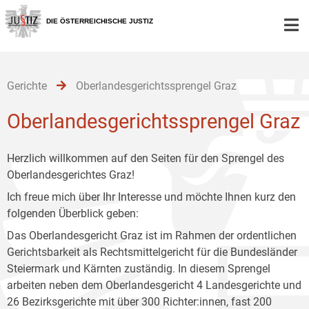
Zur
Zum
Zum
Hauptnavigation
Inhalt
Untermenü
DIE ÖSTERREICHISCHE JUSTIZ
[1]
[2]
[3]
Gerichte
Oberlandesgerichtssprengel Graz
Oberlandesgerichtssprengel Graz
Herzlich willkommen auf den Seiten für den Sprengel des
Oberlandesgerichtes Graz!
Ich freue mich über Ihr Interesse und möchte Ihnen kurz den
folgenden Überblick geben:
Das Oberlandesgericht Graz ist im Rahmen der ordentlichen
Gerichtsbarkeit als Rechtsmittelgericht für die Bundesländer
Steiermark und Kärnten zuständig. In diesem Sprengel
arbeiten neben dem Oberlandesgericht 4 Landesgerichte und
26 Bezirksgerichte mit über 300 Richter:innen, fast 200