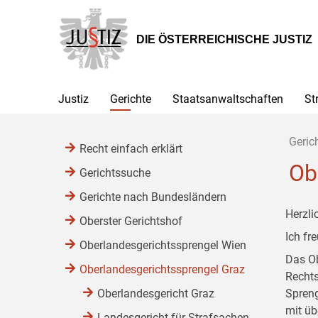
Zur
Zum
Zum
Hauptnavigation
Inhalt
Untermenü
[1]
[2]
[3]
DIE ÖSTERREICHISCHE JUSTIZ
Justiz
Gerichte
Staatsanwaltschaften
St
Geric
Recht einfach erklärt
Ob
Gerichtssuche
Gerichte nach Bundesländern
Herzli
Oberster Gerichtshof
Ich fr
Oberlandesgerichtssprengel Wien
Das Ob
Oberlandesgerichtssprengel Graz
Rechts
Oberlandesgericht Graz
Spreng
mit üb
Landesgericht für Strafsachen