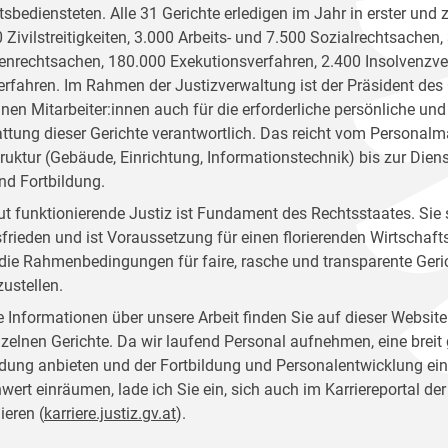
tsbediensteten. Alle 31 Gerichte erledigen im Jahr in erster und 
 Zivilstreitigkeiten, 3.000 Arbeits- und 7.500 Sozialrechtsachen,
enrechtsachen, 180.000 Exekutionsverfahren, 2.400 Insolvenzv
erfahren. Im Rahmen der Justizverwaltung ist der Präsident des
inen Mitarbeiter:innen auch für die erforderliche persönliche und
ttung dieser Gerichte verantwortlich. Das reicht vom Personal
truktur (Gebäude, Einrichtung, Informationstechnik) bis zur Dien
nd Fortbildung.
ut funktionierende Justiz ist Fundament des Rechtsstaates. Sie 
frieden und ist Voraussetzung für einen florierenden Wirtschafts
, die Rahmenbedingungen für faire, rasche und transparente Geri
zustellen.
 Informationen über unsere Arbeit finden Sie auf dieser Website
nzelnen Gerichte. Da wir laufend Personal aufnehmen, eine breit
dung anbieten und der Fortbildung und Personalentwicklung ei
nwert einräumen, lade ich Sie ein, sich auch im Karriereportal der
ieren (
karriere.justiz.gv.at
).