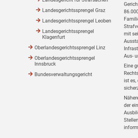
Gerich
Landesgerichtssprengel Graz
86.000
Famili
Landesgerichtssprengel Leoben
Strafv
Landesgerichtssprengel
mit se
Klagenfurt
Aussta
Oberlandesgerichtssprengel Linz
Infras
Aus- u
Oberlandesgerichtssprengel
Innsbruck
Eine g
Rechts
Bundesverwaltungsgericht
ist es
sicher
Nähere
der ei
Ausbil
Stelle
inform