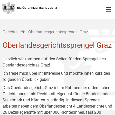
Zur
Zum
Zum
Hauptnavigation
Inhalt
Untermenü
DIE ÖSTERREICHISCHE JUSTIZ
[1]
[2]
[3]
Gerichte
Oberlandesgerichtssprengel Graz
Oberlandesgerichtssprengel Graz
Herzlich willkommen auf den Seiten für den Sprengel des
Oberlandesgerichtes Graz!
Ich freue mich über Ihr Interesse und möchte Ihnen kurz den
folgenden Überblick geben:
Das Oberlandesgericht Graz ist im Rahmen der ordentlichen
Gerichtsbarkeit als Rechtsmittelgericht für die Bundesländer
Steiermark und Kärnten zuständig. In diesem Sprengel
arbeiten neben dem Oberlandesgericht 4 Landesgerichte und
26 Bezirksgerichte mit über 300 Richter:innen, fast 200