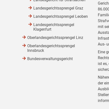
Gerich
Landesgerichtssprengel Graz
86.000
Famili
Landesgerichtssprengel Leoben
Strafv
Landesgerichtssprengel
mit se
Klagenfurt
Aussta
Oberlandesgerichtssprengel Linz
Infras
Aus- u
Oberlandesgerichtssprengel
Innsbruck
Eine g
Rechts
Bundesverwaltungsgericht
ist es
sicher
Nähere
der ei
Ausbil
Stelle
inform