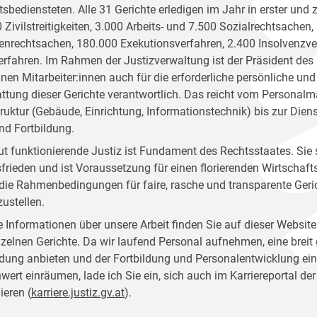
tsbediensteten. Alle 31 Gerichte erledigen im Jahr in erster und 
 Zivilstreitigkeiten, 3.000 Arbeits- und 7.500 Sozialrechtsachen,
enrechtsachen, 180.000 Exekutionsverfahren, 2.400 Insolvenzv
erfahren. Im Rahmen der Justizverwaltung ist der Präsident des
inen Mitarbeiter:innen auch für die erforderliche persönliche und
ttung dieser Gerichte verantwortlich. Das reicht vom Personal
truktur (Gebäude, Einrichtung, Informationstechnik) bis zur Dien
nd Fortbildung.
ut funktionierende Justiz ist Fundament des Rechtsstaates. Sie 
frieden und ist Voraussetzung für einen florierenden Wirtschafts
, die Rahmenbedingungen für faire, rasche und transparente Geri
zustellen.
 Informationen über unsere Arbeit finden Sie auf dieser Website
nzelnen Gerichte. Da wir laufend Personal aufnehmen, eine breit
dung anbieten und der Fortbildung und Personalentwicklung ei
nwert einräumen, lade ich Sie ein, sich auch im Karriereportal der
ieren (
karriere.justiz.gv.at
).