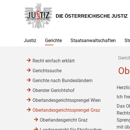
Zur
Zum
Zum
Hauptnavigation
Inhalt
Untermenü
[1]
[2]
[3]
DIE ÖSTERREICHISCHE JUSTIZ
Justiz
Gerichte
Staatsanwaltschaften
St
Geric
Recht einfach erklärt
Ob
Gerichtssuche
Gerichte nach Bundesländern
Herzli
Oberster Gerichtshof
Ich fr
Oberlandesgerichtssprengel Wien
Das Ob
Oberlandesgerichtssprengel Graz
Rechts
Oberlandesgericht Graz
Spreng
mit üb
Landesgericht für Strafsachen