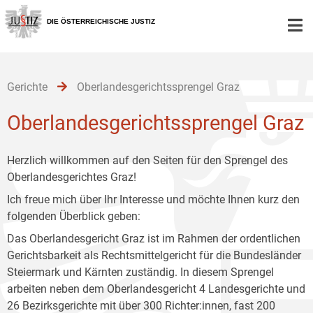
Zur
Zum
Zum
Hauptnavigation
Inhalt
Untermenü
DIE ÖSTERREICHISCHE JUSTIZ
[1]
[2]
[3]
Gerichte
Oberlandesgerichtssprengel Graz
Oberlandesgerichtssprengel Graz
Herzlich willkommen auf den Seiten für den Sprengel des
Oberlandesgerichtes Graz!
Ich freue mich über Ihr Interesse und möchte Ihnen kurz den
folgenden Überblick geben:
Das Oberlandesgericht Graz ist im Rahmen der ordentlichen
Gerichtsbarkeit als Rechtsmittelgericht für die Bundesländer
Steiermark und Kärnten zuständig. In diesem Sprengel
arbeiten neben dem Oberlandesgericht 4 Landesgerichte und
26 Bezirksgerichte mit über 300 Richter:innen, fast 200