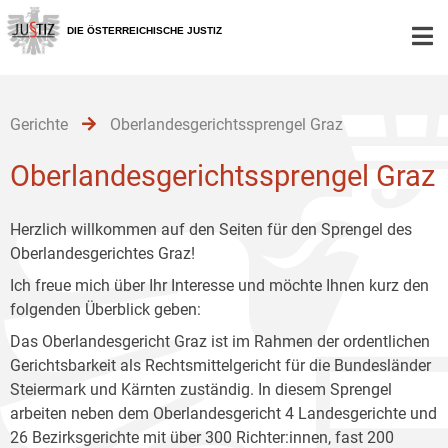
Zur
Zum
Zum
Hauptnavigation
Inhalt
Untermenü
DIE ÖSTERREICHISCHE JUSTIZ
[1]
[2]
[3]
Gerichte
Oberlandesgerichtssprengel Graz
Oberlandesgerichtssprengel Graz
Herzlich willkommen auf den Seiten für den Sprengel des
Oberlandesgerichtes Graz!
Ich freue mich über Ihr Interesse und möchte Ihnen kurz den
folgenden Überblick geben:
Das Oberlandesgericht Graz ist im Rahmen der ordentlichen
Gerichtsbarkeit als Rechtsmittelgericht für die Bundesländer
Steiermark und Kärnten zuständig. In diesem Sprengel
arbeiten neben dem Oberlandesgericht 4 Landesgerichte und
26 Bezirksgerichte mit über 300 Richter:innen, fast 200