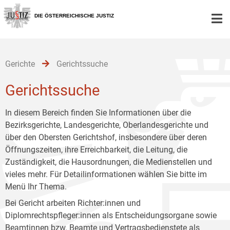
Zur
Zum
Zum
Hauptnavigation
Inhalt
Untermenü
DIE ÖSTERREICHISCHE JUSTIZ
[1]
[2]
[3]
Gerichte
Gerichtssuche
Gerichtssuche
In diesem Bereich finden Sie Informationen über die
Bezirksgerichte, Landesgerichte, Oberlandesgerichte und
über den Obersten Gerichtshof, insbesondere über deren
Öffnungszeiten, ihre Erreichbarkeit, die Leitung, die
Zuständigkeit, die Hausordnungen, die Medienstellen und
vieles mehr. Für Detailinformationen wählen Sie bitte im
Menü Ihr Thema.
Bei Gericht arbeiten Richter:innen und
Diplomrechtspfleger:innen als Entscheidungsorgane sowie
Beamtinnen bzw. Beamte und Vertragsbedienstete als