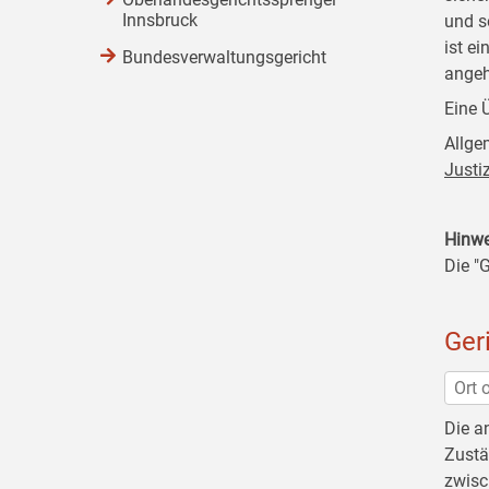
Innsbruck
und s
ist e
Bundesverwaltungsgericht
angeh
Eine 
Allge
Justi
Hinwe
Die "
Ger
Die a
Zustä
zwisc