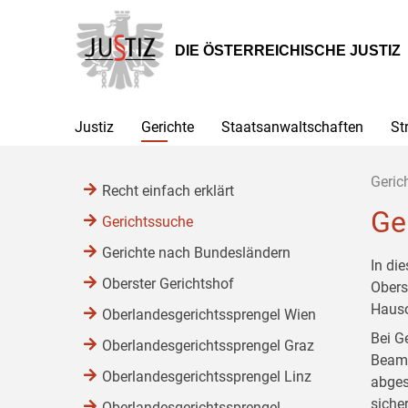
Zur
Zum
Zum
Hauptnavigation
Inhalt
Untermenü
[1]
[2]
[3]
DIE ÖSTERREICHISCHE JUSTIZ
Justiz
Gerichte
Staatsanwaltschaften
St
Geric
Recht einfach erklärt
Ge
Gerichtssuche
Gerichte nach Bundesländern
In di
Oberster Gerichtshof
Obers
Hauso
Oberlandesgerichtssprengel Wien
Bei G
Oberlandesgerichtssprengel Graz
Beamt
Oberlandesgerichtssprengel Linz
abges
siche
Oberlandesgerichtssprengel