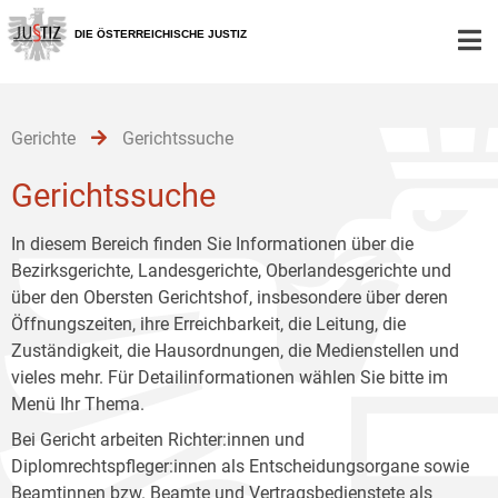
Zur
Zum
Zum
Hauptnavigation
Inhalt
Untermenü
DIE ÖSTERREICHISCHE JUSTIZ
[1]
[2]
[3]
Gerichte
Gerichtssuche
Gerichtssuche
In diesem Bereich finden Sie Informationen über die
Bezirksgerichte, Landesgerichte, Oberlandesgerichte und
über den Obersten Gerichtshof, insbesondere über deren
Öffnungszeiten, ihre Erreichbarkeit, die Leitung, die
Zuständigkeit, die Hausordnungen, die Medienstellen und
vieles mehr. Für Detailinformationen wählen Sie bitte im
Menü Ihr Thema.
Bei Gericht arbeiten Richter:innen und
Diplomrechtspfleger:innen als Entscheidungsorgane sowie
Beamtinnen bzw. Beamte und Vertragsbedienstete als