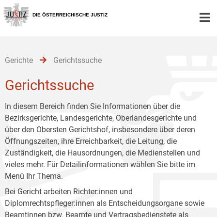
Zur
Zum
Zum
Hauptnavigation
Inhalt
Untermenü
DIE ÖSTERREICHISCHE JUSTIZ
[1]
[2]
[3]
Gerichte
Gerichtssuche
Gerichtssuche
In diesem Bereich finden Sie Informationen über die
Bezirksgerichte, Landesgerichte, Oberlandesgerichte und
über den Obersten Gerichtshof, insbesondere über deren
Öffnungszeiten, ihre Erreichbarkeit, die Leitung, die
Zuständigkeit, die Hausordnungen, die Medienstellen und
vieles mehr. Für Detailinformationen wählen Sie bitte im
Menü Ihr Thema.
Bei Gericht arbeiten Richter:innen und
Diplomrechtspfleger:innen als Entscheidungsorgane sowie
Beamtinnen bzw. Beamte und Vertragsbedienstete als