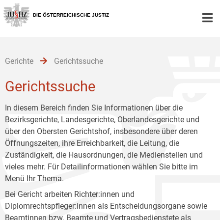
Zur
Zum
Zum
Hauptnavigation
Inhalt
Untermenü
DIE ÖSTERREICHISCHE JUSTIZ
[1]
[2]
[3]
Gerichte
Gerichtssuche
Gerichtssuche
In diesem Bereich finden Sie Informationen über die
Bezirksgerichte, Landesgerichte, Oberlandesgerichte und
über den Obersten Gerichtshof, insbesondere über deren
Öffnungszeiten, ihre Erreichbarkeit, die Leitung, die
Zuständigkeit, die Hausordnungen, die Medienstellen und
vieles mehr. Für Detailinformationen wählen Sie bitte im
Menü Ihr Thema.
Bei Gericht arbeiten Richter:innen und
Diplomrechtspfleger:innen als Entscheidungsorgane sowie
Beamtinnen bzw. Beamte und Vertragsbedienstete als