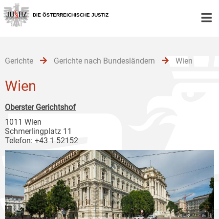
Zur
Zum
Zum
Hauptnavigation
Inhalt
Untermenü
DIE ÖSTERREICHISCHE JUSTIZ
[1]
[2]
[3]
Gerichte
Gerichte nach Bundesländern
Wien
Wien
Oberster Gerichtshof
1011 Wien
Schmerlingplatz 11
Telefon: +43 1 52152