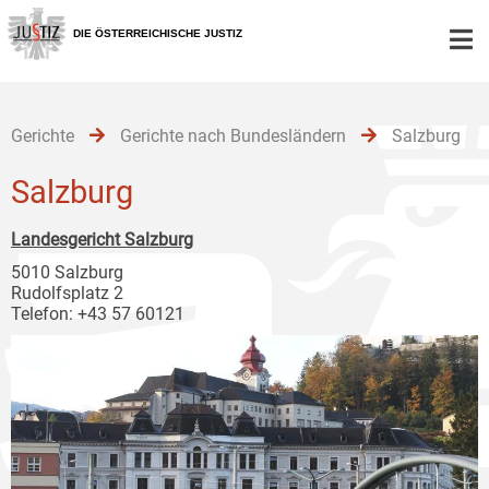
Zur
Zum
Zum
Hauptnavigation
Inhalt
Untermenü
DIE ÖSTERREICHISCHE JUSTIZ
[1]
[2]
[3]
Gerichte
Gerichte nach Bundesländern
Salzburg
Salzburg
Landesgericht Salzburg
5010 Salzburg
Rudolfsplatz 2
Telefon: +43 57 60121