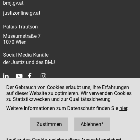
bmj.gv.at
justizonline.gv.at
Palais Trautson
Museumstraße 7
1070 Wien
Social Media Kanäle
der Justiz und des BMJ
Der Gebrauch von Cookies erlaubt uns, Ihre Erfahrungen
Kontakt
auf dieser Website zu optimieren. Wir verwenden Cookies
zu Statistikzwecken und zur Qualitätssicherung
Impressum
Weitere Informationen zum Datenschutz finden Sie
hier
.
Datenschutz
Barrierefreiheit
Zustimmen
Ablehnen*
Hinweisgeber:innenplattform (für Mitarbeiter:innen)