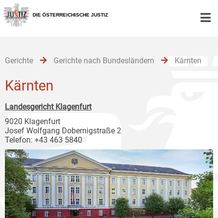
Zur
Zum
Zum
Hauptnavigation
Inhalt
Untermenü
DIE ÖSTERREICHISCHE JUSTIZ
[1]
[2]
[3]
Gerichte
Gerichte nach Bundesländern
Kärnten
Kärnten
Landesgericht Klagenfurt
9020 Klagenfurt
Josef Wolfgang Dobernigstraße 2
Telefon: +43 463 5840