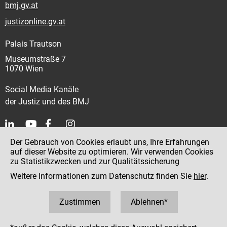
bmj.gv.at
justizonline.gv.at
Palais Trautson
Museumstraße 7
1070 Wien
Social Media Kanäle
der Justiz und des BMJ
Der Gebrauch von Cookies erlaubt uns, Ihre Erfahrungen
Kontakt
auf dieser Website zu optimieren. Wir verwenden Cookies
zu Statistikzwecken und zur Qualitätssicherung
Impressum
Weitere Informationen zum Datenschutz finden Sie
hier
.
Datenschutz
Barrierefreiheit
Zustimmen
Ablehnen*
Hinweisgeber:innenplattform (für Mitarbeiter:innen)