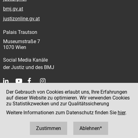
bmj.gv.at
justizonline.gv.at
Palais Trautson
Museumstraße 7
1070 Wien
Social Media Kanäle
der Justiz und des BMJ
Der Gebrauch von Cookies erlaubt uns, Ihre Erfahrungen
Kontakt
auf dieser Website zu optimieren. Wir verwenden Cookies
zu Statistikzwecken und zur Qualitätssicherung
Impressum
Weitere Informationen zum Datenschutz finden Sie
hier
.
Datenschutz
Barrierefreiheit
Zustimmen
Ablehnen*
Hinweisgeber:innenplattform (für Mitarbeiter:innen)