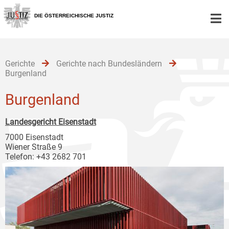
Zur
Zum
Zum
Hauptnavigation
Inhalt
Untermenü
DIE ÖSTERREICHISCHE JUSTIZ
[1]
[2]
[3]
Gerichte
Gerichte nach Bundesländern
Burgenland
Burgenland
Landesgericht Eisenstadt
7000 Eisenstadt
Wiener Straße 9
Telefon: +43 2682 701