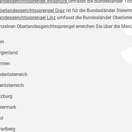
andesgerichtssprengel Innsbruck
umfasst die Bundesländer Tiro
berlandesgerichtssprengel Graz
ist für die Bundesländer Steier
andesgerichtssprengel Linz
umfasst die Bundesländer Oberöster
inzelnen Oberlandesgerichtssprengel erreichen Sie über die Men
en
rgenland
rnten
ederösterreich
erösterreich
lzburg
eiermark
ol
rarlberg