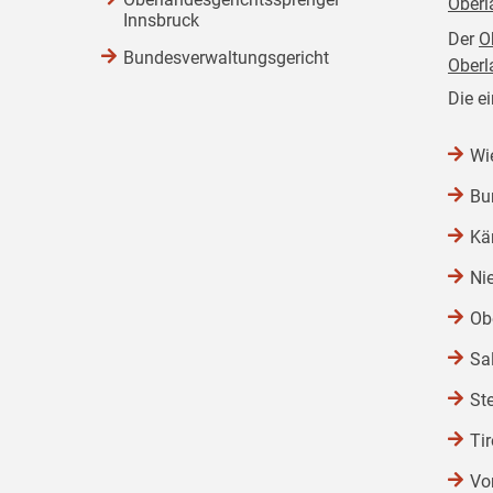
Oberl
Innsbruck
Der
O
Bundesverwaltungsgericht
Oberl
Die e
Wi
Bu
Kä
Ni
Ob
Sa
St
Tir
Vo