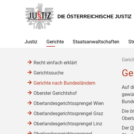
Zur
Zum
Zum
Hauptnavigation
Inhalt
Untermenü
[1]
[2]
[3]
DIE ÖSTERREICHISCHE JUSTIZ
Justiz
Gerichte
Staatsanwaltschaften
St
Geric
Recht einfach erklärt
Ge
Gerichtssuche
Gerichte nach Bundesländern
Auf d
Oberster Gerichtshof
gewün
Bunde
Oberlandesgerichtssprengel Wien
Die ö
Oberlandesgerichtssprengel Graz
Oberl
Oberlandesgerichtssprengel Linz
Der
O
Oberlandesgerichtssprengel