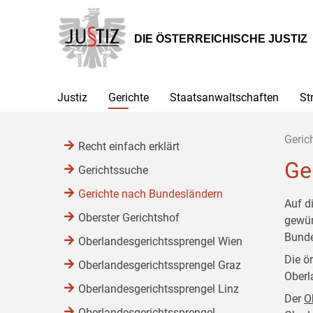
Zur
Zum
Zum
Hauptnavigation
Inhalt
Untermenü
[1]
[2]
[3]
DIE ÖSTERREICHISCHE JUSTIZ
Justiz
Gerichte
Staatsanwaltschaften
St
Geric
Recht einfach erklärt
Ge
Gerichtssuche
Gerichte nach Bundesländern
Auf d
Oberster Gerichtshof
gewün
Bunde
Oberlandesgerichtssprengel Wien
Die ö
Oberlandesgerichtssprengel Graz
Oberl
Oberlandesgerichtssprengel Linz
Der
O
Oberlandesgerichtssprengel