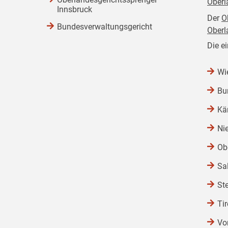
Oberl
Innsbruck
Der
O
Bundesverwaltungsgericht
Oberl
Die e
Wi
Bu
Kä
Ni
Ob
Sa
St
Tir
Vo