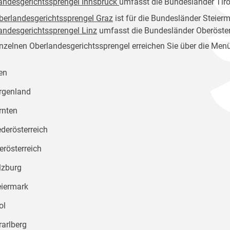
andesgerichtssprengel Innsbruck
umfasst die Bundesländer Tiro
berlandesgerichtssprengel Graz
ist für die Bundesländer Steier
andesgerichtssprengel Linz
umfasst die Bundesländer Oberöster
inzelnen Oberlandesgerichtssprengel erreichen Sie über die Men
en
rgenland
rnten
ederösterreich
erösterreich
lzburg
eiermark
ol
rarlberg