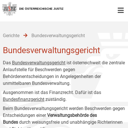
Zur
Zum
Zum
Hauptnavigation
Inhalt
Untermenü
DIE ÖSTERREICHISCHE JUSTIZ
[1]
[2]
[3]
Gerichte
Bundesverwaltungsgericht
Bundesverwaltungsgericht
Das
Bundesverwaltungsgericht
ist österreichweit die zentrale
Anlaufstelle für Beschwerden gegen
Behördenentscheidungen in Angelegenheiten der
unmittelbaren Bundesverwaltung.
Ausgenommen ist das Finanzrecht. Dafür ist das
Bundesfinanzgericht
zuständig.
Beim Bundesverwaltungsgericht werden Beschwerden gegen
Entscheidungen einer
Verwaltungsbehörde des
Bundes
durch weisungsfreie und unabhängige Richterinnen