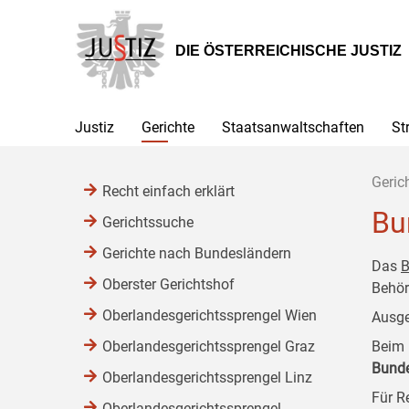
Zur
Zum
Zum
Hauptnavigation
Inhalt
Untermenü
[1]
[2]
[3]
DIE ÖSTERREICHISCHE JUSTIZ
Justiz
Gerichte
Staatsanwaltschaften
St
Geric
Recht einfach erklärt
Bu
Gerichtssuche
Gerichte nach Bundesländern
Das
B
Oberster Gerichtshof
Behör
Oberlandesgerichtssprengel Wien
Ausge
Oberlandesgerichtssprengel Graz
Beim 
Bund
Oberlandesgerichtssprengel Linz
Für R
Oberlandesgerichtssprengel