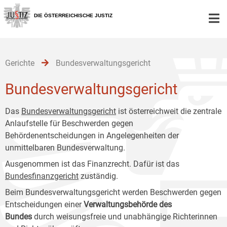
Zur
Zum
Zum
Hauptnavigation
Inhalt
Untermenü
DIE ÖSTERREICHISCHE JUSTIZ
[1]
[2]
[3]
Gerichte
Bundesverwaltungsgericht
Bundesverwaltungsgericht
Das
Bundesverwaltungsgericht
ist österreichweit die zentrale
Anlaufstelle für Beschwerden gegen
Behördenentscheidungen in Angelegenheiten der
unmittelbaren Bundesverwaltung.
Ausgenommen ist das Finanzrecht. Dafür ist das
Bundesfinanzgericht
zuständig.
Beim Bundesverwaltungsgericht werden Beschwerden gegen
Entscheidungen einer
Verwaltungsbehörde des
Bundes
durch weisungsfreie und unabhängige Richterinnen