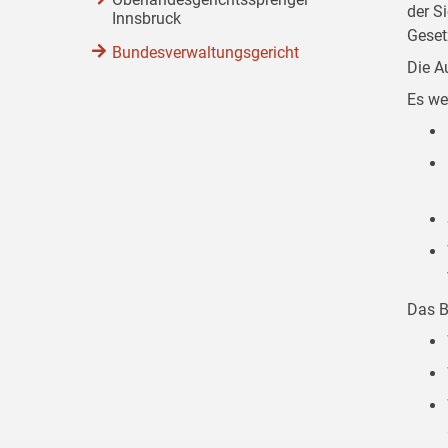
der S
Innsbruck
Geset
Bundesverwaltungsgericht
Die A
Es we
Das B