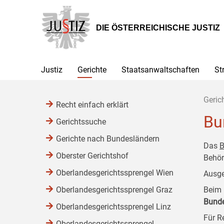
Zur
Zum
Zum
Hauptnavigation
Inhalt
Untermenü
[1]
[2]
[3]
DIE ÖSTERREICHISCHE JUSTIZ
Justiz
Gerichte
Staatsanwaltschaften
St
Geric
Recht einfach erklärt
Bu
Gerichtssuche
Gerichte nach Bundesländern
Das
B
Oberster Gerichtshof
Behör
Oberlandesgerichtssprengel Wien
Ausge
Oberlandesgerichtssprengel Graz
Beim 
Bund
Oberlandesgerichtssprengel Linz
Für R
Oberlandesgerichtssprengel