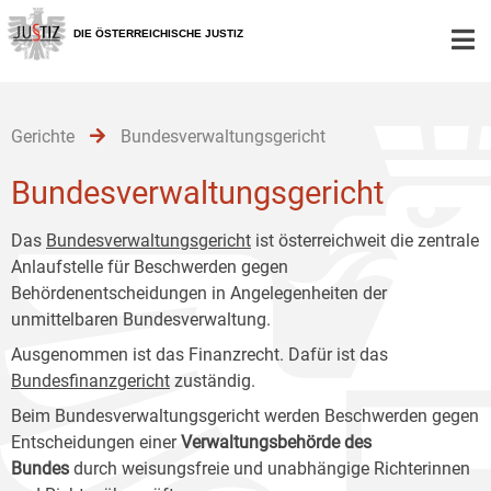
Zur
Zum
Zum
Hauptnavigation
Inhalt
Untermenü
DIE ÖSTERREICHISCHE JUSTIZ
[1]
[2]
[3]
Gerichte
Bundesverwaltungsgericht
Bundesverwaltungsgericht
Das
Bundesverwaltungsgericht
ist österreichweit die zentrale
Anlaufstelle für Beschwerden gegen
Behördenentscheidungen in Angelegenheiten der
unmittelbaren Bundesverwaltung.
Ausgenommen ist das Finanzrecht. Dafür ist das
Bundesfinanzgericht
zuständig.
Beim Bundesverwaltungsgericht werden Beschwerden gegen
Entscheidungen einer
Verwaltungsbehörde des
Bundes
durch weisungsfreie und unabhängige Richterinnen