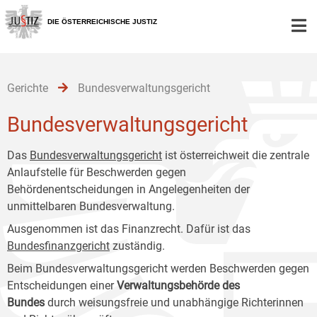
Zur
Zum
Zum
Hauptnavigation
Inhalt
Untermenü
DIE ÖSTERREICHISCHE JUSTIZ
[1]
[2]
[3]
Gerichte
Bundesverwaltungsgericht
Bundesverwaltungsgericht
Das
Bundesverwaltungsgericht
ist österreichweit die zentrale
Anlaufstelle für Beschwerden gegen
Behördenentscheidungen in Angelegenheiten der
unmittelbaren Bundesverwaltung.
Ausgenommen ist das Finanzrecht. Dafür ist das
Bundesfinanzgericht
zuständig.
Beim Bundesverwaltungsgericht werden Beschwerden gegen
Entscheidungen einer
Verwaltungsbehörde des
Bundes
durch weisungsfreie und unabhängige Richterinnen