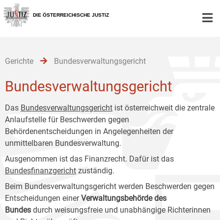
Zur
Zum
Zum
Hauptnavigation
Inhalt
Untermenü
DIE ÖSTERREICHISCHE JUSTIZ
[1]
[2]
[3]
Gerichte
Bundesverwaltungsgericht
Bundesverwaltungsgericht
Das
Bundesverwaltungsgericht
ist österreichweit die zentrale
Anlaufstelle für Beschwerden gegen
Behördenentscheidungen in Angelegenheiten der
unmittelbaren Bundesverwaltung.
Ausgenommen ist das Finanzrecht. Dafür ist das
Bundesfinanzgericht
zuständig.
Beim Bundesverwaltungsgericht werden Beschwerden gegen
Entscheidungen einer
Verwaltungsbehörde des
Bundes
durch weisungsfreie und unabhängige Richterinnen