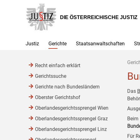
Zur
Zum
Zum
Hauptnavigation
Inhalt
Untermenü
[1]
[2]
[3]
DIE ÖSTERREICHISCHE JUSTIZ
Justiz
Gerichte
Staatsanwaltschaften
St
Geric
Recht einfach erklärt
Bu
Gerichtssuche
Gerichte nach Bundesländern
Das
B
Oberster Gerichtshof
Behör
Oberlandesgerichtssprengel Wien
Ausge
Oberlandesgerichtssprengel Graz
Beim 
Bund
Oberlandesgerichtssprengel Linz
Für R
Oberlandesgerichtssprengel