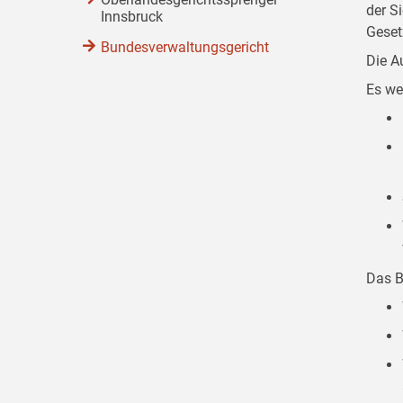
der S
Innsbruck
Geset
Bundesverwaltungsgericht
Die A
Es we
Das B