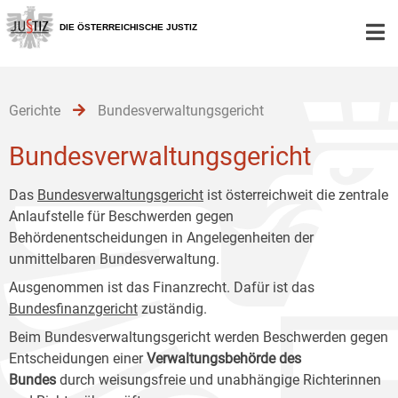
Zur
Zum
Zum
Hauptnavigation
Inhalt
Untermenü
DIE ÖSTERREICHISCHE JUSTIZ
[1]
[2]
[3]
Gerichte
Bundesverwaltungsgericht
Bundesverwaltungsgericht
Das
Bundesverwaltungsgericht
ist österreichweit die zentrale
Anlaufstelle für Beschwerden gegen
Behördenentscheidungen in Angelegenheiten der
unmittelbaren Bundesverwaltung.
Ausgenommen ist das Finanzrecht. Dafür ist das
Bundesfinanzgericht
zuständig.
Beim Bundesverwaltungsgericht werden Beschwerden gegen
Entscheidungen einer
Verwaltungsbehörde des
Bundes
durch weisungsfreie und unabhängige Richterinnen