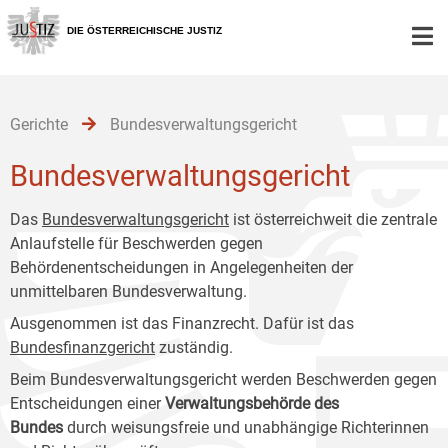
Zur
Zum
Zum
Hauptnavigation
Inhalt
Untermenü
DIE ÖSTERREICHISCHE JUSTIZ
[1]
[2]
[3]
Gerichte
Bundesverwaltungsgericht
Bundesverwaltungsgericht
Das
Bundesverwaltungsgericht
ist österreichweit die zentrale
Anlaufstelle für Beschwerden gegen
Behördenentscheidungen in Angelegenheiten der
unmittelbaren Bundesverwaltung.
Ausgenommen ist das Finanzrecht. Dafür ist das
Bundesfinanzgericht
zuständig.
Beim Bundesverwaltungsgericht werden Beschwerden gegen
Entscheidungen einer
Verwaltungsbehörde des
Bundes
durch weisungsfreie und unabhängige Richterinnen