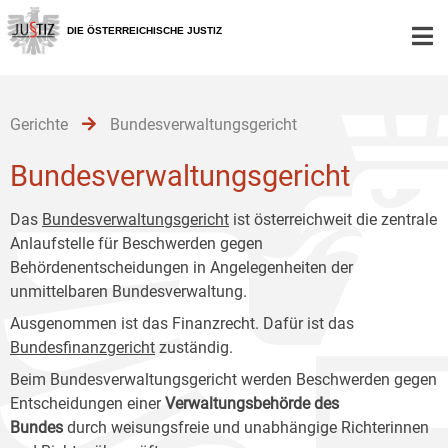
Zur
Zum
Zum
Hauptnavigation
Inhalt
Untermenü
DIE ÖSTERREICHISCHE JUSTIZ
[1]
[2]
[3]
Gerichte
Bundesverwaltungsgericht
Bundesverwaltungsgericht
Das
Bundesverwaltungsgericht
ist österreichweit die zentrale
Anlaufstelle für Beschwerden gegen
Behördenentscheidungen in Angelegenheiten der
unmittelbaren Bundesverwaltung.
Ausgenommen ist das Finanzrecht. Dafür ist das
Bundesfinanzgericht
zuständig.
Beim Bundesverwaltungsgericht werden Beschwerden gegen
Entscheidungen einer
Verwaltungsbehörde des
Bundes
durch weisungsfreie und unabhängige Richterinnen