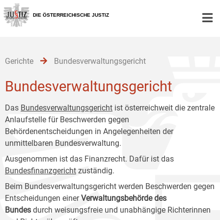
Zur
Zum
Zum
Hauptnavigation
Inhalt
Untermenü
DIE ÖSTERREICHISCHE JUSTIZ
[1]
[2]
[3]
Gerichte
Bundesverwaltungsgericht
Bundesverwaltungsgericht
Das
Bundesverwaltungsgericht
ist österreichweit die zentrale
Anlaufstelle für Beschwerden gegen
Behördenentscheidungen in Angelegenheiten der
unmittelbaren Bundesverwaltung.
Ausgenommen ist das Finanzrecht. Dafür ist das
Bundesfinanzgericht
zuständig.
Beim Bundesverwaltungsgericht werden Beschwerden gegen
Entscheidungen einer
Verwaltungsbehörde des
Bundes
durch weisungsfreie und unabhängige Richterinnen